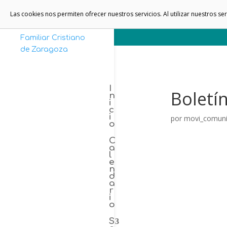
Las cookies nos permiten ofrecer nuestros servicios. Al utilizar nuestros s
I
Boletí
n
i
c
i
por
movi_comuni
o
C
a
l
e
n
d
a
r
i
o
S