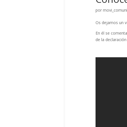
por
movi_comuni
Os dejamos un ví
En él se comentan
de la declaració