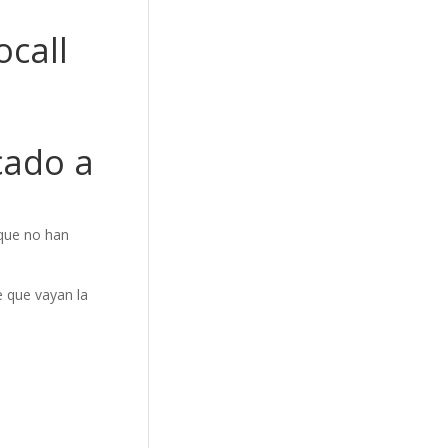
ocall
cado a
que no han
e que vayan la