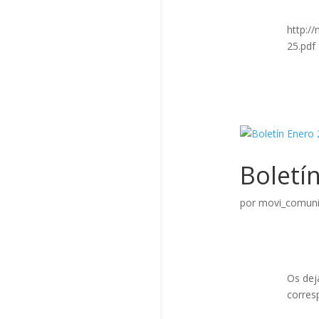
http:/
25.pdf
Boletí
por
movi_comuni
Os de
corres