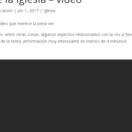
cacion
|
Jun 1, 2017
|
Iglesia
deo que merece la pena ver.
, entre otras cosas, algunos aspectos relacionados con la «X» a favor
n de la renta. ¡Información muy interesante en menos de 4 minutos!