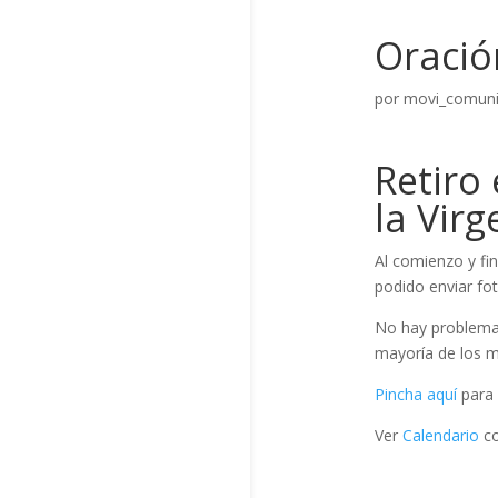
Oració
por
movi_comuni
Retiro
la Virg
Al comienzo y fi
podido enviar fot
No hay problema 
mayoría de los ma
Pincha aquí
para 
Ver
Calendario
c